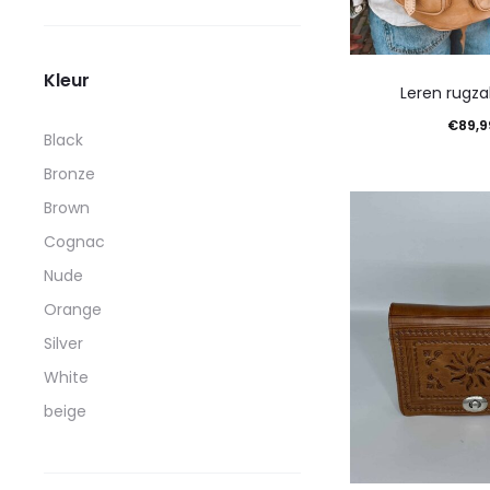
Kleur
Leren rugza
€
89,9
Black
Toevoegen aan 
Bronze
Brown
Cognac
Nude
Orange
Silver
White
beige