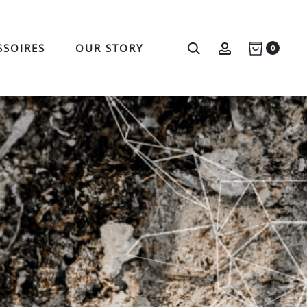
Search
Account
SSOIRES
OUR STORY
0