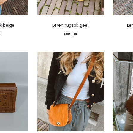
k beige
Leren rugzak geel
Le
9
€
89,99
winkelwagen
Toevoegen aan winkelwagen
Toevoeg