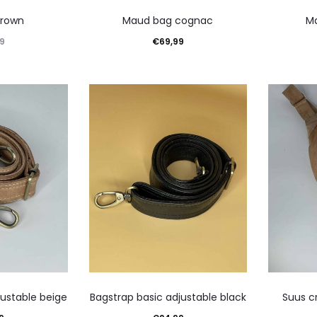
brown
Maud bag cognac
M
9
€
69,99
rder
Toevoegen aan winkelwagen
Toevoeg
justable beige
Bagstrap basic adjustable black
Suus c