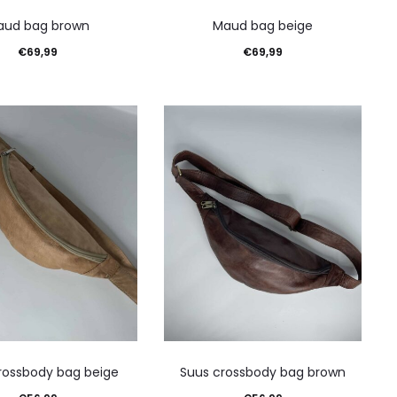
aud bag brown
Maud bag beige
€
69,99
€
69,99
en aan winkelwagen
Toevoegen aan winkelwagen
rossbody bag beige
Suus crossbody bag brown