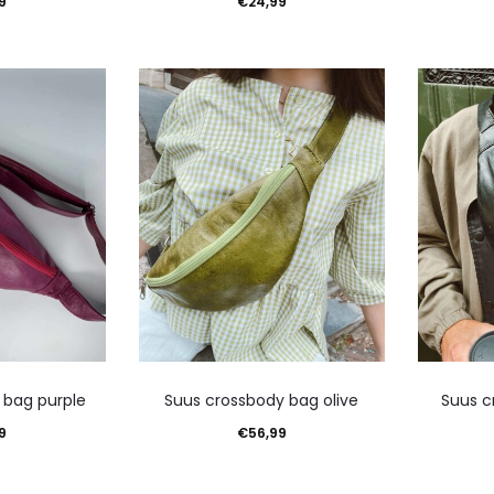
9
€
24,99
winkelwagen
Toevoegen aan winkelwagen
Toevoeg
 bag purple
Suus crossbody bag olive
Suus c
9
€
56,99
winkelwagen
Toevoegen aan winkelwagen
Toevoeg