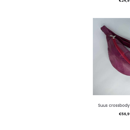
€
24,9
Toevoegen aan 
Suus crossbody
€
56,9
Toevoegen aan 