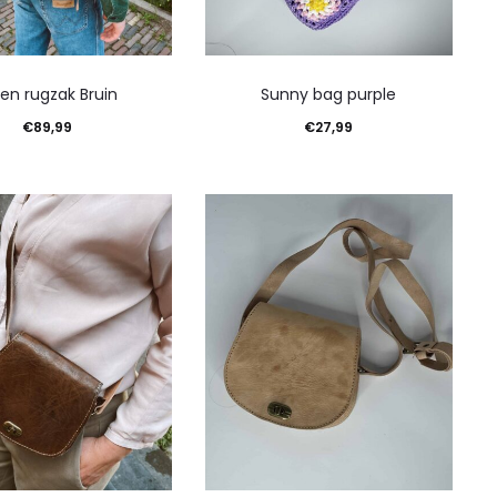
ren rugzak Bruin
Sunny bag purple
€
89,99
€
27,99
en aan winkelwagen
Toevoegen aan winkelwagen