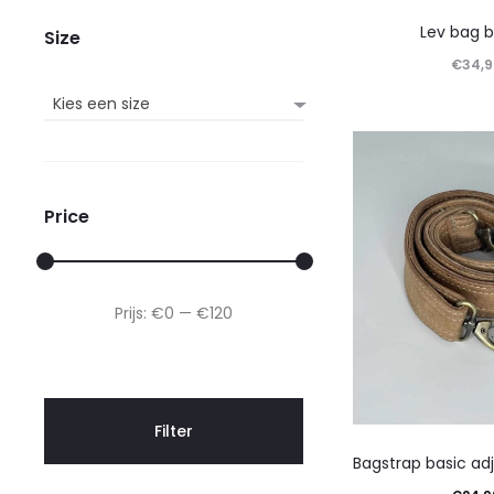
Lev bag 
Size
€
34,9
Lees ve
Kies een size
Price
Min.
Max.
Prijs:
€0
—
€120
prijs
prijs
Filter
Bagstrap basic ad