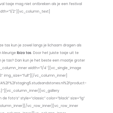
l tasje mag niet ontbreken als je een festival
dth=”1/2″][vc_column_text]
eze tas kun je zowel langs je lichaam dragen als
n kleurige
Ibiza tas
. Door het juiste tasje uit te
n je tas? Dan kun je het beste een maatje groter
vc_column_inner width=”1/4″][vc_single_image
″ img_size=”full”][/vc_column_inner]
tps%3A%2F%2Fstaging5.studsandstones.nl%2Fproduct-
;}”][vc_column_inner][vc_gallery
 foto’s” style=”classic” color=”black” size=”lg”
_column_inner][/vc_row_inner][vc_row_inner