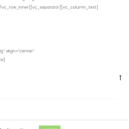
][/vc_row_inner][vc_separator][vc_column_text]
g” align=”center”
ow]
Go
to
to