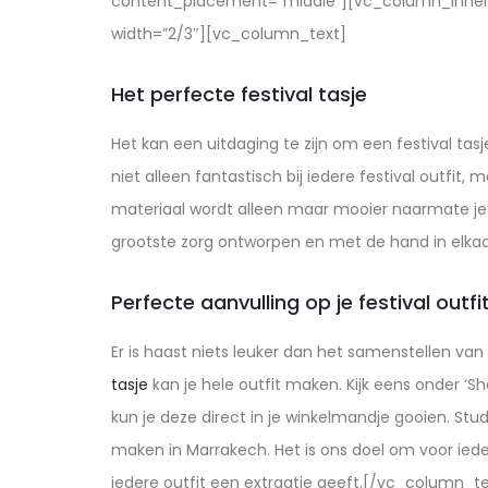
content_placement=”middle”][vc_column_inner 
width=”2/3″][vc_column_text]
Het perfecte festival tasje
Het kan een uitdaging te zijn om een festival tasj
niet alleen fantastisch bij iedere festival outfit
materiaal wordt alleen maar mooier naarmate je j
grootste zorg ontworpen en met de hand in elka
Perfecte aanvulling op je festival outfi
Er is haast niets leuker dan het samenstellen van d
tasje
kan je hele outfit maken. Kijk eens onder ‘Sh
kun je deze direct in je winkelmandje gooien. St
maken in Marrakech. Het is ons doel om voor ied
iedere outfit een extraatje geeft.[/vc_column_text