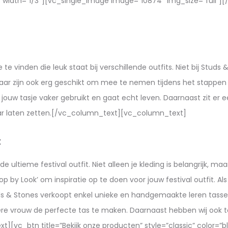
width=”1/3″][vc_single_image image=”10874″ img_size=”full”]
e te vinden die leuk staat bij verschillende outfits. Niet bij St
, maar zijn ook erg geschikt om mee te nemen tijdens het stappen 
ouw tasje vaker gebruikt en gaat echt leven. Daarnaast zit er e
ar laten zetten.[/vc_column_text][vc_column_text]
t
e ultieme festival outfit. Niet alleen je kleding is belangrijk, maa
op by Look’ om inspiratie op te doen voor jouw festival outfit. Al
uds & Stones verkoopt enkel unieke en handgemaakte leren tassen
ere vrouw de perfecte tas te maken. Daarnaast hebben wij ook t
][vc_btn title=”Bekijk onze producten” style=”classic” color=”blac