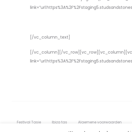
link=”url:https%3A%2F%2Fstaging5.studsandston
[/vc_column_text]
[/vc_column][/vc_row][vc_row][vc_column][vc_btn
link=”url:https%3A%2F%2Fstaging5.studsandstone
Festival Tasje
Ibiza tas
Algemene voorwaarden
Contact
Retourneren