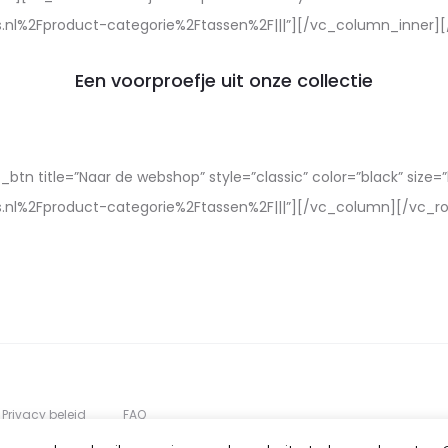
es.nl%2Fproduct-categorie%2Ftassen%2F|||”][/vc_column_inner
Een voorproefje uit onze collectie
 title=”Naar de webshop” style=”classic” color=”black” size=”l
s.nl%2Fproduct-categorie%2Ftassen%2F|||”][/vc_column][/vc_r
Privacy beleid
FAQ