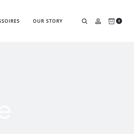
Search
Account
SSOIRES
OUR STORY
0
je