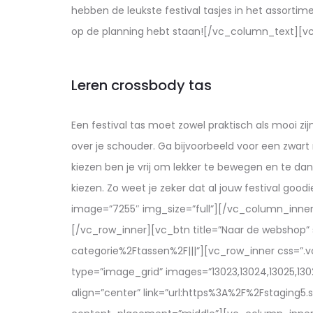
hebben de leukste festival tasjes in het assorti
op de planning hebt staan![/vc_column_text][
Leren crossbody tas
Een festival tas moet zowel praktisch als mooi zij
over je schouder. Ga bijvoorbeeld voor een zwart
kiezen ben je vrij om lekker te bewegen en te dan
kiezen. Zo weet je zeker dat al jouw festival g
image=”7255″ img_size=”full”][/vc_column_inne
[/vc_row_inner][vc_btn title=”Naar de webshop” s
categorie%2Ftassen%2F|||”][vc_row_inner css=”.
type=”image_grid” images=”13023,13024,13025,1302
align=”center” link=”url:https%3A%2F%2Fstaging