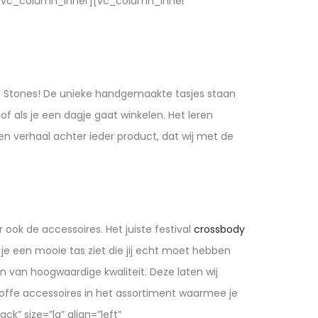
[/vc_column_inner][vc_column_inner
uds & Stones! De unieke handgemaakte tasjes staan
of als je een dagje gaat winkelen. Het leren
en verhaal achter ieder product, dat wij met de
r ook de accessoires. Het juiste festival
crossbody
s je een mooie tas ziet die jij echt moet hebben
 van hoogwaardige kwaliteit. Deze laten wij
offe accessoires in het assortiment waarmee je
k” size=”lg” align=”left”