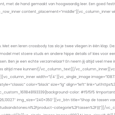
ment, met de hand gemaakt van hoogwaardig leer. Een goed festiva
vc_row_inner content_placement=”middle”][vc_column_inner wi
n. Met een leren crossbody tas sla je twee vliegen in één klap. D
 model met stoere studs en andere hippe details of kies voor ee
sen. Ben je een echte verzamelaar? En neem jij altijd veel mee i
oodies altijd mee kunnen![/vc_column_text][/vc_column_inner][
r][vc_column_inner width=”1/4″][vc_single_image image=”10873
tyle=”classic” color=”black” size=”lg” align=”left” link=”url:ht
vc_custom_1611848193339{background-color: #f5f5f5 !important
6,13027″ img_size=”240×350″][vc_btn title=”Shop de tassen van de
5.studsandstones.nl%2Fproduct-categorie%2Ftassen%2F|||”][/vc